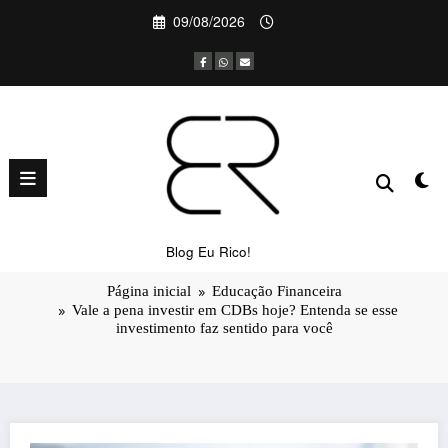
Pular
09/08/2026
para
o
conteúdo
Vale a pena investir em CDBs hoje?
Entenda se esse investimento faz
sentido para você
Blog Eu Rico!
Página inicial
Educação Financeira
Vale a pena investir em CDBs hoje? Entenda se esse
investimento faz sentido para você