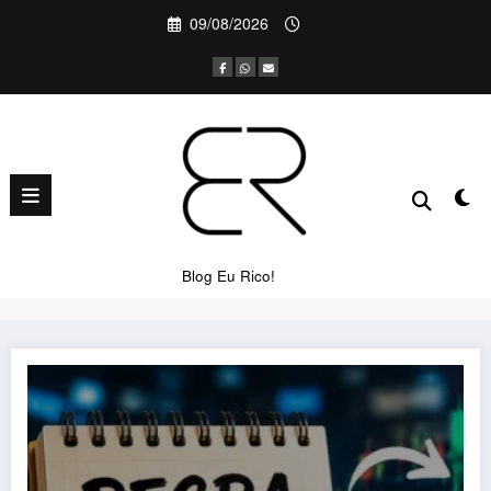
Pular
09/08/2026
para
o
conteúdo
Categoria: Finanças Pessoais
Página inicial
Finanças Pessoais
Blog Eu Rico!