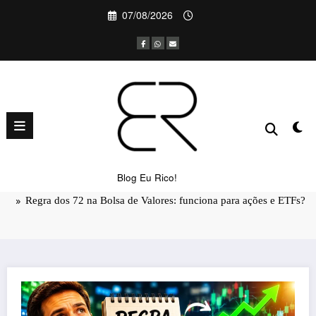
Pular
07/08/2026
para
o
conteúdo
Regra dos 72 na Bolsa de Valores:
funciona para ações e ETFs?
Blog Eu Rico!
Página inicial
Finanças Pessoais
Regra dos 72 na Bolsa de Valores: funciona para ações e ETFs?