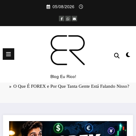
Pular
05/08/2026
para
o
conteúdo
O Que É FOREX e Por Que Tanta
Gente Está Falando Nisso?
Blog Eu Rico!
Página inicial
Educação Financeira
O Que É FOREX e Por Que Tanta Gente Está Falando Nisso?