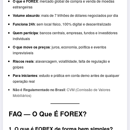
O que é FOREX
: mercado global de compra e venda de moedas
estrangeiras
Volume absurdo
: mais de 7 trilhões de dólares negociados por dia
Funciona 24h
: sem local físico, 100% digital e descentralizado
Quem participa
: bancos centrais, empresas, fundos e investidores
individuais
O que move os preços
: juros, economia, política e eventos
imprevisíveis
Riscos reais
: alavancagem, volatilidade, falta de regulação e
golpes
Para iniciantes
: estudo e prática em conta demo antes de qualquer
operação real
Não é Regulamentado no Brasil
: CVM (Comissão de Valores
Mobiliários)
FAQ — O Que É FOREX?
1. O que é FOREX de forma bem simples?