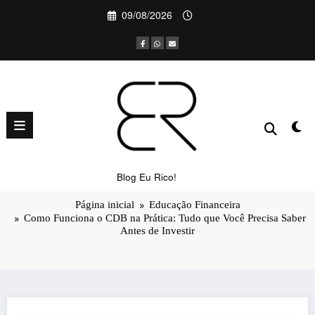
Pular
09/08/2026
para
o
conteúdo
Como Funciona o CDB na Prática:
Tudo que Você Precisa Saber Antes de
Investir
Blog Eu Rico!
Página inicial
Educação Financeira
Como Funciona o CDB na Prática: Tudo que Você Precisa Saber
Antes de Investir