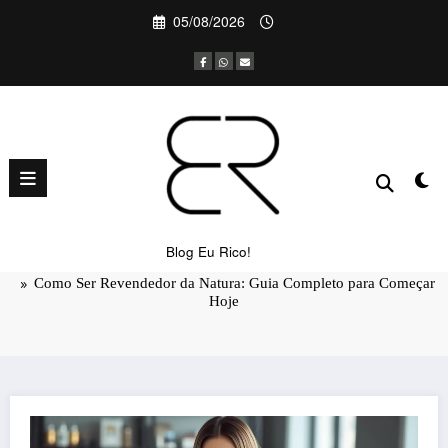
Pular
05/08/2026
para
o
conteúdo
Como Ser Revendedor da Natura:
Guia Completo para Começar Hoje
Blog Eu Rico!
Página inicial
Negócios
Como Ser Revendedor da Natura: Guia Completo para Começar
Hoje